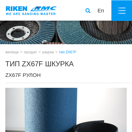
En
жилище
продукт
шкурка
тип ZX67F
ТИП ZX67F ШКУРКА
ZX67F РУЛОН