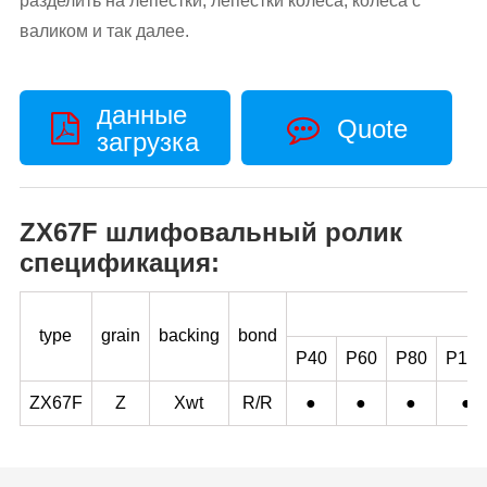
разделить на лепестки, лепестки колеса, колеса с
валиком и так далее.
данные
Quote
загрузка
ZX67F шлифовальный ролик
спецификация:
type
grain
backing
bond
P40
P60
P80
P100
ZX67F
Z
Xwt
R/R
●
●
●
●