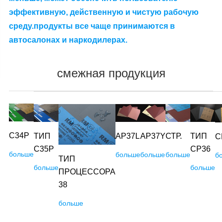
эффективную, действенную и чистую рабочую
среду.продукты все чаще принимаются в
автосалонах и наркодилерах.
смежная продукция
C34P
ТИП
AP37L
СТР.
ТИП
AP37Y
C
C35P
CP36
больше
больше
больше
больше
б
ТИП
больше
больше
ПРОЦЕССОРА
38
больше