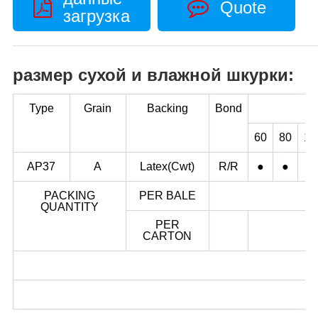
Quote
загрузка
размер сухой и влажной шкурки:
Type
Grain
Backing
Bond
60
80
10
AP37
A
Latex(Cwt)
R/R
●
●
●
PACKING
PER BALE
QUANTITY
PER
CARTON