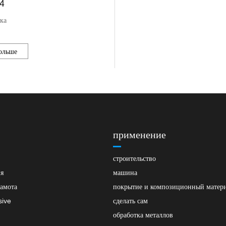
4
ка
ольше
применение
строительство
ия
машина
амота
покрытие и композиционный матер
sive
сделать сам
обработка металлов