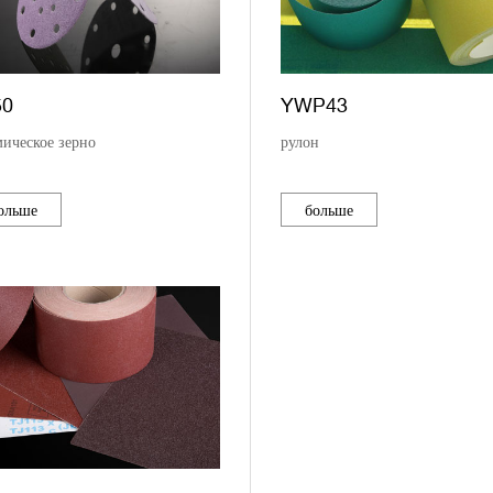
50
YWP43
мическое зерно
рулон
ольше
больше