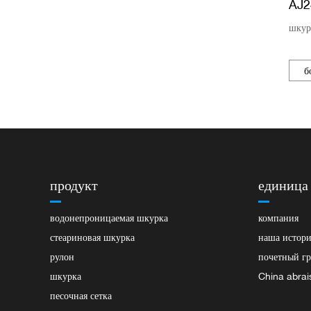
AJ2
шкур
б
продукт
единица
водонепроницаемая шкурка
компания
стеариновая шкурка
наша истор
рулон
почетный гр
шкурка
China abrai
песочная сетка