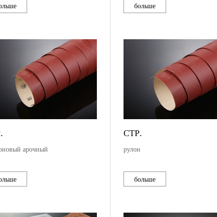
ольше
больше
.
СТР.
оновый арочный
рулон
ольше
больше