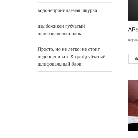
водонепроницаемая шкурка
цзыбожикен губчатый
AP
шлифовальный блок
кера
Просто, но не легко: не стоит
недооценивать & quot;губчатый
б
шлифовальный блок;