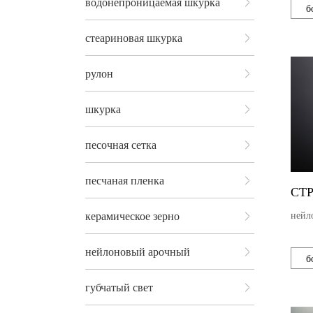
водонепроницаемая шкурка
б
стеариновая шкурка
рулон
шкурка
песочная сетка
песчаная пленка
СТР
керамическое зерно
нейл
нейлоновый арочный
б
губчатый свет