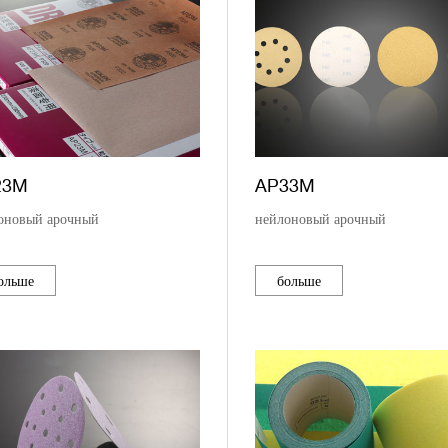
23M
AP33M
оновый арочный
нейлоновый арочный
ольше
больше