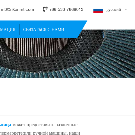
rm3@rikenmt.com
+86-533-7868013
русский
РМАЦИЯ
СВЯЗАТЬСЯ С НАМИ
ьница
может предоставить различные
упермаркете;или ручной машины, наши