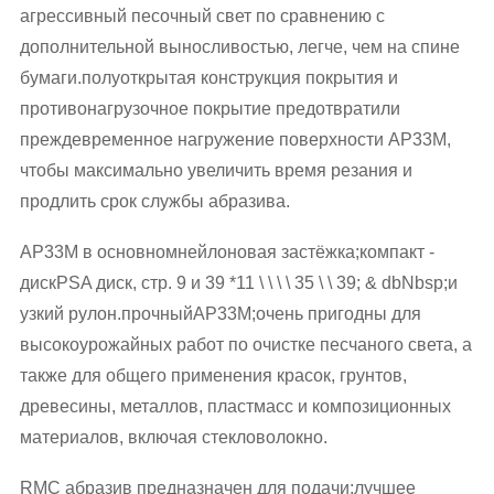
агрессивный песочный свет по сравнению с
дополнительной выносливостью, легче, чем на спине
бумаги.полуоткрытая конструкция покрытия и
противонагрузочное покрытие предотвратили
преждевременное нагружение поверхности AP33M,
чтобы максимально увеличить время резания и
продлить срок службы абразива.
AP33M в основномнейлоновая застёжка;компакт -
дискPSA диск, стр. 9 и 39 *11 \ \ \ \ 35 \ \ 39; & dbNbsp;и
узкий рулон.прочныйAP33M;очень пригодны для
высокоурожайных работ по очистке песчаного света, а
также для общего применения красок, грунтов,
древесины, металлов, пластмасс и композиционных
материалов, включая стекловолокно.
RMC абразив предназначен для подачи;лучшее