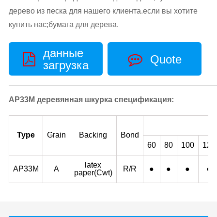
дерево из песка для нашего клиента.если вы хотите
купить нас;бумага для дерева.
данные
Quote
загрузка
AP33M деревянная шкурка спецификация:
Type
Grain
Backing
Bond
60
80
100
120
latex
AP33M
A
R/R
●
●
●
●
paper(Cwt)