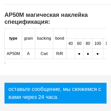
AP50M магическая наклейка
спецификация:
type
grain
backing
bond
40
60
80
100
12
AP50M
A
Cwt
R/R
●
●
●
●
;
оставьте сообщение, мы свяжемся с
вами через 24 часа.