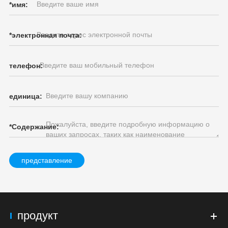
*
имя:
*
электронная почта:
телефон:
единица:
*
Содержание:
представление
продукт