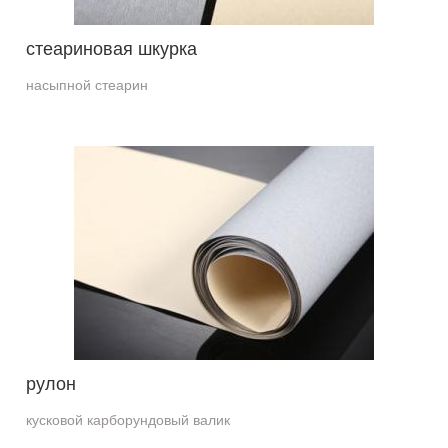
стеариновая шкурка
насыпной стеарин
рулон
кусковой карборундовый валик