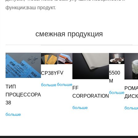
функции;ваш продукт.
смежная продукция
FV
5500
CP38Y
М
больше
больше
ТИП
FF
РОМ
больше
ПРОЦЕССОРА
CORPORATION
ДИСК
38
больше
больш
больше