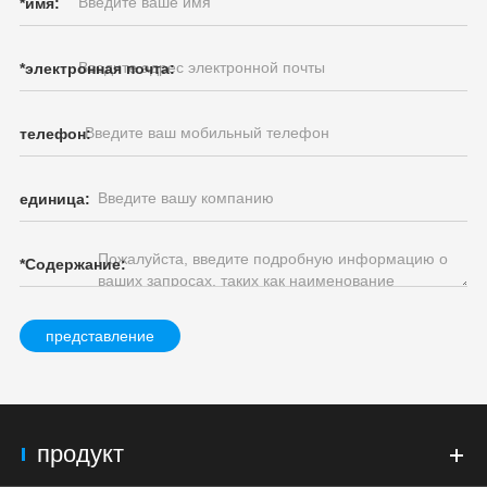
*
имя:
*
электронная почта:
телефон:
единица:
*
Содержание:
представление
продукт