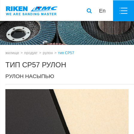
En
жилище
продукт
рулон
тип CP57
ТИП CP57 РУЛОН
РУЛОН НАСЫПЬЮ