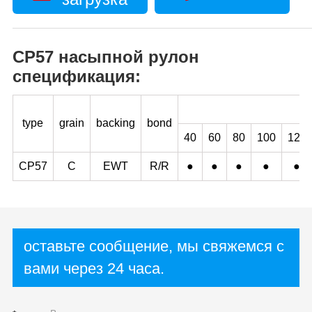
CP57 насыпной рулон
спецификация:
type
grain
backing
bond
40
60
80
100
120
CP57
C
EWT
R/R
●
●
●
●
●
оставьте сообщение, мы свяжемся с
вами через 24 часа.