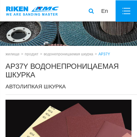
En
жилище
продукт
водонепроницаемая шкурка
AP37Y
AP37Y ВОДОНЕПРОНИЦАЕМАЯ
ШКУРКА
АВТОЛИПКАЯ ШКУРКА