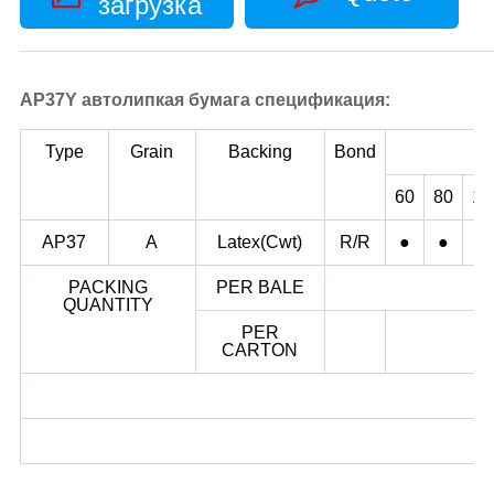
загрузка
AP37Y автолипкая бумага спецификация:
Type
Grain
Backing
Bond
60
80
10
AP37
A
Latex(Cwt)
R/R
●
●
●
PACKING
PER BALE
QUANTITY
PER
CARTON